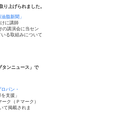
取り上げられました。
料油脂新聞」
向けに講師
けの講演会に
当セン
ている取組み
に
ついて
ブタンニュース」で
プロパン・
得を
支援」
マーク
（Ｐ
マーク）
いて掲載
されま