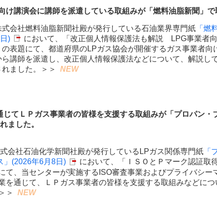
者向け講演会に講師を派遣している取組みが「燃料油脂新聞」で
株式会社燃料油脂新聞社殿が発行している石油業界専門紙
「燃
)
において、「改正個人情報保護法も解説 LPG事業者
の
表題にて、都道府県のLPガス協会が開催するガス事業者向
ら
講師を派遣し、改正個人情報保護法などについて、解説し
されま
した
。＞＞
NEW
通じてＬＰガス事業者の皆様を支援する取組みが「プロパン・
した。
式会社石油化学新聞社殿が発行しているLPガス関係専門紙
「
6年6月8日)
において、「ＩＳＯとＰマーク認証取
にて、当センターが実施するISO審査事業およびプライバシー
Ｐガス事業者の皆様を支援する
取組みなど
につ
＞＞
NEW