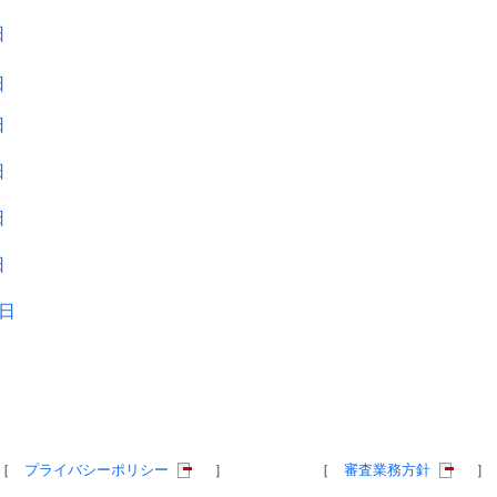
日
日
日
日
日
日
1日
［
プライバシーポリシー
］
［
審査業務方針