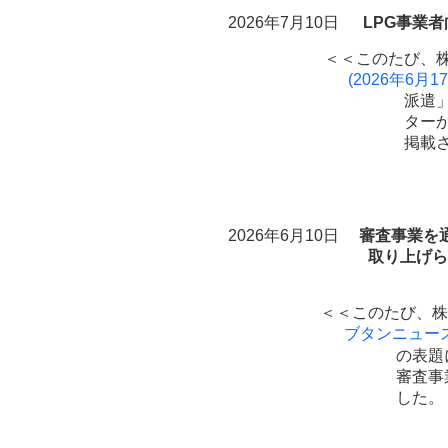
2026年7月10日
LPG事業
＜＜このたび、
(2026年6月17日
派遣」
ターか
掲載
2026年6月10日
審査事業を
取り上げられま
＜＜このたび、株
ブタンニュース」(202
の
表題
審査事業を通じて、Ｌ
した
。